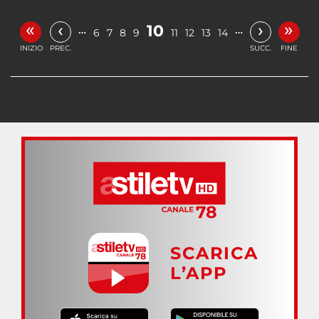
«
»
‹
›
10
…
…
6
7
8
9
11
12
13
14
INIZIO
PREC.
SUCC.
FINE
SCARICA
L’APP