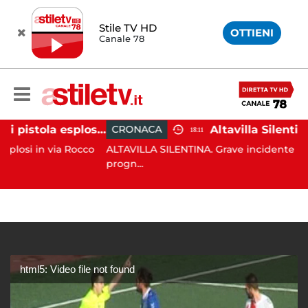
Stile TV HD
OTTIENI
Canale 78
Salerno, colpi di pistola esplosi a Pastena: paura tra i residenti
CRONACA
18:11
n via Rocco
ALTAVILLA SILENTINA. Grave incidente in moto: 1
progn...
html5: Video file not found