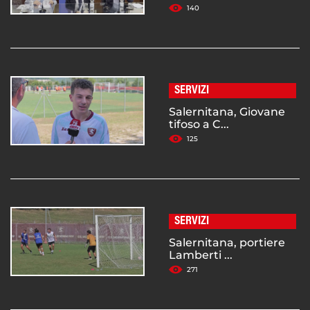
140
SERVIZI
Salernitana, Giovane
tifoso a C...
125
SERVIZI
Salernitana, portiere
Lamberti ...
271