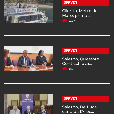
SERVIZI
Cilento, Metrò del
Mare: prima ...
2367
SERVIZI
Salerno, Questore
Conticchio ai...
315
SERVIZI
Salerno, De Luca
candida l'Arec...