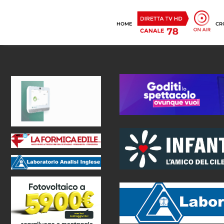
HOME
CR