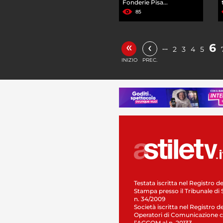
Fonderie Pisa...
85
«
‹
6
…
2
3
4
5
INIZIO
PREC.
Testata iscritta nel Registro de
Stampa presso il Tribunale di 
n. 34/2009
Società iscritta nel Registro de
Operatori di Comunicazione c
l’AGCOM al n. 20133