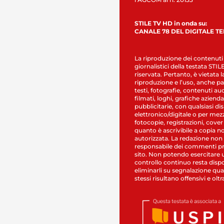
STILE TV HD in onda su:
CANALE 78 DEL DIGITALE T
La riproduzione dei contenuti
giornalistici della testata STI
riservata. Pertanto, è vietata l
riproduzione e l’uso, anche par
testi, fotografie, contenuti au
filmati, loghi, grafiche aziendal
pubblicitarie, con qualsiasi di
elettronico/digitale o per mez
fotocopie, registrazioni, cover
quanto è ascrivibile a copia n
autorizzata. La redazione non
responsabile dei commenti pr
sito. Non potendo esercitare 
controllo continuo resta dispo
eliminarli su segnalazione qual
stessi risultano offensivi e oltr