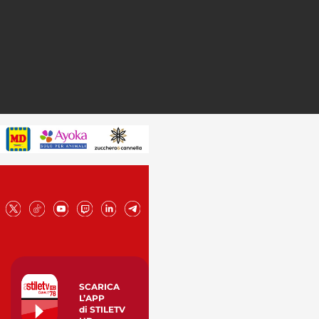
SCARICA
L’APP
di STILETV