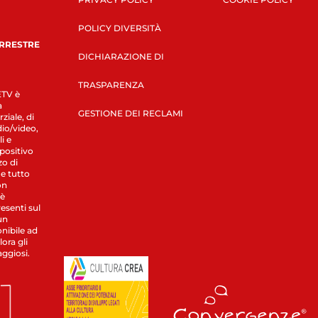
POLICY DIVERSITÀ
ERRESTRE
DICHIARAZIONE DI
TRASPARENZA
LETV è
a
GESTIONE DEI RECLAMI
ziale, di
dio/video,
i e
spositivo
zo di
 e tutto
on
 è
esenti sul
un
nibile ad
ora gli
aggiosi.