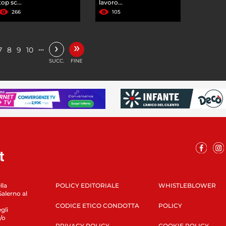
top sc...
lavoro...
266
105
»
›
…
7
8
9
10
SUCC.
FINE
lla
POLICY EDITORIALE
WHISTLEBLOWER
Salerno al
CODICE ETICO CONDOTTA
POLICY
gli
/o
PRIVACY POLICY
COOKIE POLICY