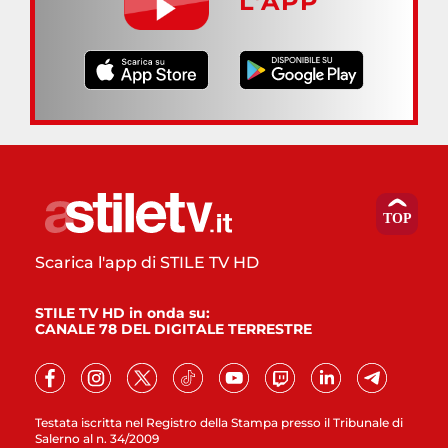
L’APP
Scarica l'app di STILE TV HD
STILE TV HD in onda su:
CANALE 78 DEL DIGITALE TERRESTRE
Testata iscritta nel Registro della Stampa presso il Tribunale di
Salerno al n. 34/2009