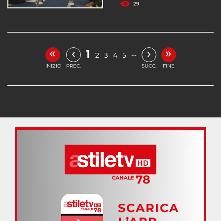
29
«
»
‹
›
1
…
2
3
4
5
INIZIO
PREC.
SUCC.
FINE
SCARICA