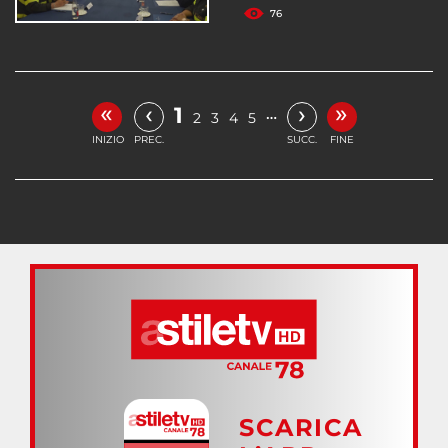
76
«
»
‹
›
1
…
2
3
4
5
INIZIO
PREC.
SUCC.
FINE
SCARICA