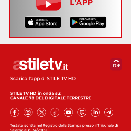
L’APP
Scarica l'app di STILE TV HD
STILE TV HD in onda su:
CANALE 78 DEL DIGITALE TERRESTRE
Testata iscritta nel Registro della Stampa presso il Tribunale di
Salerno al n. 34/2009