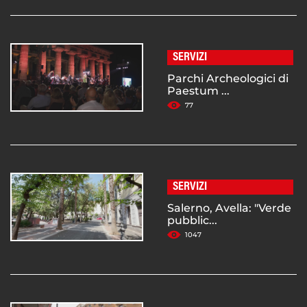
SERVIZI
Parchi Archeologici di
Paestum ...
77
SERVIZI
Salerno, Avella: "Verde
pubblic...
1047