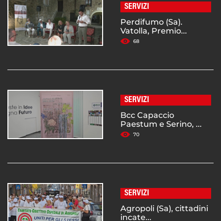
SERVIZI
Perdifumo (Sa).
Vatolla, Premio...
68
SERVIZI
Bcc Capaccio
Paestum e Serino, ...
70
SERVIZI
Agropoli (Sa), cittadini
incate...