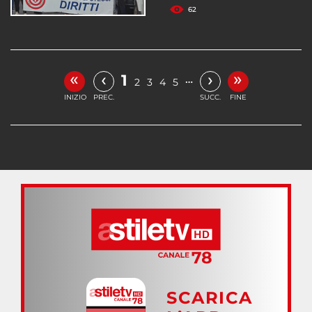
62
«
»
‹
›
1
…
2
3
4
5
INIZIO
PREC.
SUCC.
FINE
SCARICA