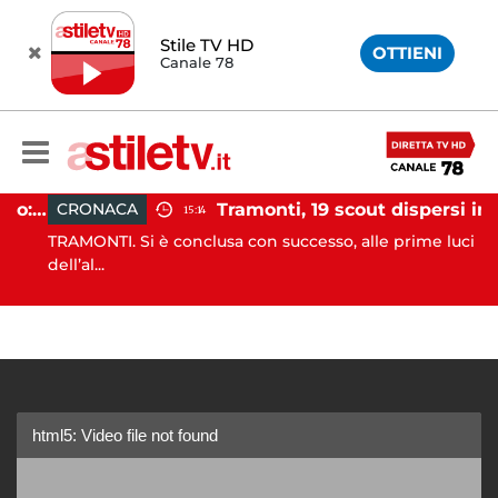
Stile TV HD
OTTIENI
Canale 78
Incidente agricolo nel Cilento: trattore si ribalta, muore 71enne
Tramonti, 19 scout dispersi in montagna salvati dai vigili del fuoco
CRONACA
15:14
TRAMONTI. Si è conclusa con successo, alle prime luci
dell’al...
html5: Video file not found