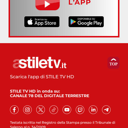
L’APP
Scarica l'app di STILE TV HD
STILE TV HD in onda su:
CANALE 78 DEL DIGITALE TERRESTRE
Testata iscritta nel Registro della Stampa presso il Tribunale di
Salerno al n. 34/2009