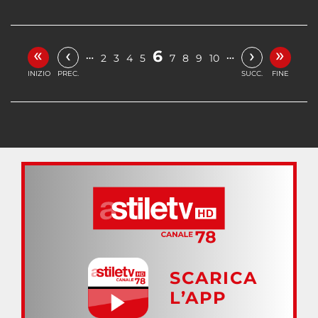
«
»
‹
›
6
…
…
2
3
4
5
7
8
9
10
INIZIO
PREC.
SUCC.
FINE
SCARICA
L’APP