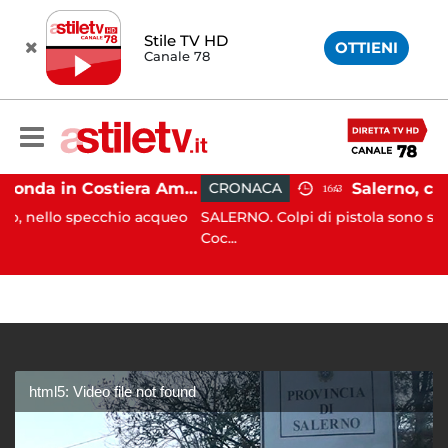
Stile TV HD
OTTIENI
Canale 78
Gozzo affonda in Costiera Amalfitana: occupanti soccorsi da altri natanti
CRONACA
16:43
pecchio acqueo
SALERNO. Colpi di pistola sono stati esplosi in
Coc...
html5: Video file not found