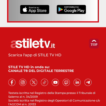
Scarica l'app di STILE TV HD
STILE TV HD in onda su:
CANALE 78 DEL DIGITALE TERRESTRE
Testata iscritta nel Registro della Stampa presso il Tribunale di
Salerno al n. 34/2009
Società iscritta nel Registro degli Operatori di Comunicazione c/o
l’AGCOM al n. 20133