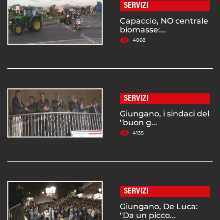
SERVIZI
Capaccio, NO centrale
biomasse:...
4068
SERVIZI
Giungano, i sindaci del
"buon g...
4135
SERVIZI
Giungano, De Luca:
"Da un picco...