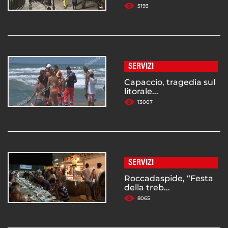
5193
SERVIZI
Capaccio, tragedia sul
litorale...
13007
SERVIZI
Roccadaspide, “Festa
della treb...
8065