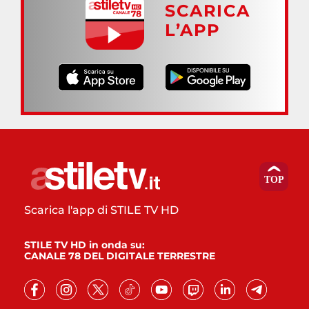
SCARICA
L’APP
Scarica l'app di STILE TV HD
STILE TV HD in onda su:
CANALE 78 DEL DIGITALE TERRESTRE