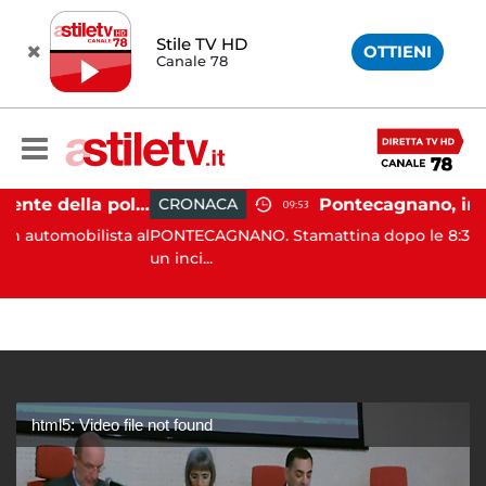
Stile TV HD
OTTIENI
Canale 78
Castellabate, agente della polizia locale aggredito per una multa: turista denunciato
CRONACA
09:53
bilista al
PONTECAGNANO. Stamattina dopo le 8:30 si è verif
un inci...
html5: Video file not found