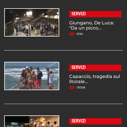
SERVIZI
Giungano, De Luca:
"Da un picco...
5194
SERVIZI
Capaccio, tragedia sul
litorale...
13008
SERVIZI