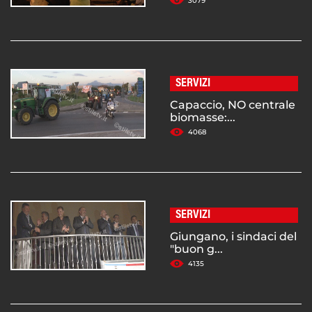
3079
SERVIZI
Capaccio, NO centrale
biomasse:...
4068
SERVIZI
Giungano, i sindaci del
"buon g...
4135