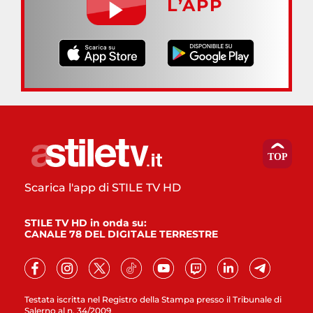
L’APP
Scarica l'app di STILE TV HD
STILE TV HD in onda su:
CANALE 78 DEL DIGITALE TERRESTRE
Testata iscritta nel Registro della Stampa presso il Tribunale di
Salerno al n. 34/2009