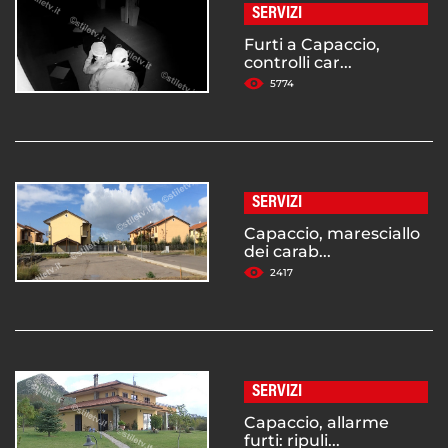
SERVIZI
Furti a Capaccio,
controlli car...
5774
SERVIZI
Capaccio, maresciallo
dei carab...
2417
SERVIZI
Capaccio, allarme
furti: ripuli...