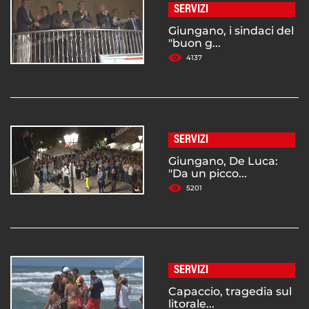
SERVIZI
Giungano, i sindaci del
"buon g...
4137
SERVIZI
Giungano, De Luca:
"Da un picco...
5201
SERVIZI
Capaccio, tragedia sul
litorale...