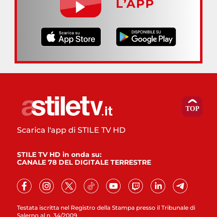
L’APP
Scarica l'app di STILE TV HD
STILE TV HD in onda su:
CANALE 78 DEL DIGITALE TERRESTRE
Testata iscritta nel Registro della Stampa presso il Tribunale di
Salerno al n. 34/2009