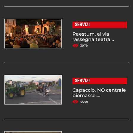
SERVIZI
Paestum, al via
rassegna teatra...
3079
SERVIZI
Capaccio, NO centrale
biomasse:...
4068