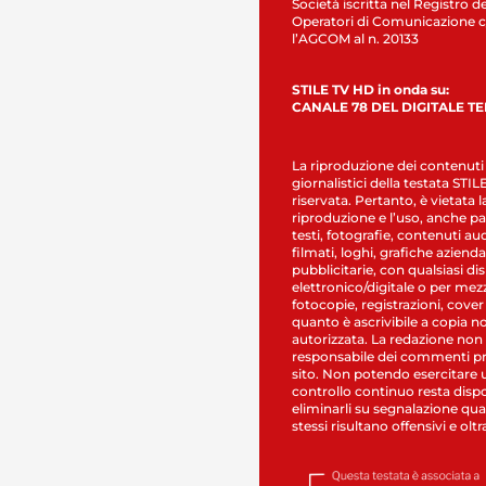
Società iscritta nel Registro de
Operatori di Comunicazione c
l’AGCOM al n. 20133
STILE TV HD in onda su:
CANALE 78 DEL DIGITALE T
La riproduzione dei contenuti
giornalistici della testata STI
riservata. Pertanto, è vietata l
riproduzione e l’uso, anche par
testi, fotografie, contenuti au
filmati, loghi, grafiche aziendal
pubblicitarie, con qualsiasi di
elettronico/digitale o per mez
fotocopie, registrazioni, cover
quanto è ascrivibile a copia n
autorizzata. La redazione non
responsabile dei commenti pr
sito. Non potendo esercitare 
controllo continuo resta dispo
eliminarli su segnalazione qual
stessi risultano offensivi e oltr