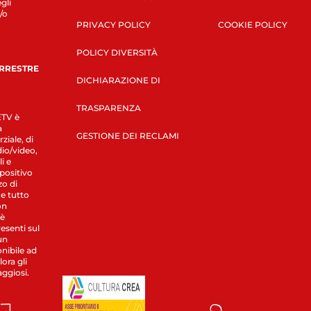
gli
/o
PRIVACY POLICY
COOKIE POLICY
POLICY DIVERSITÀ
ERRESTRE
DICHIARAZIONE DI
TRASPARENZA
LETV è
a
GESTIONE DEI RECLAMI
ziale, di
dio/video,
i e
spositivo
zo di
 e tutto
on
 è
esenti sul
un
nibile ad
ora gli
aggiosi.