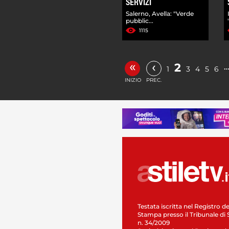
SERVIZI
Salerno, Avella: "Verde
pubblic...
1115
«
‹
2
1
3
4
5
6
INIZIO
PREC.
Testata iscritta nel Registro de
Stampa presso il Tribunale di 
n. 34/2009