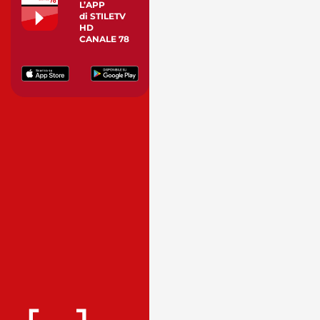
L’APP
di STILETV
HD
CANALE 78