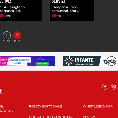
SERVIZI
SERVIZI
ISTAT. Giugliano
Campania. Caro
'sorpassa' Sal...
carburanti, pror...
108
91
»
›
…
SUCC.
FINE
lla
POLICY EDITORIALE
WHISTLEBLOWER
Salerno al
CODICE ETICO CONDOTTA
POLICY