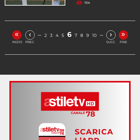
104
«
»
‹
›
6
…
…
2
3
4
5
7
8
9
10
INIZIO
PREC.
SUCC.
FINE
SCARICA