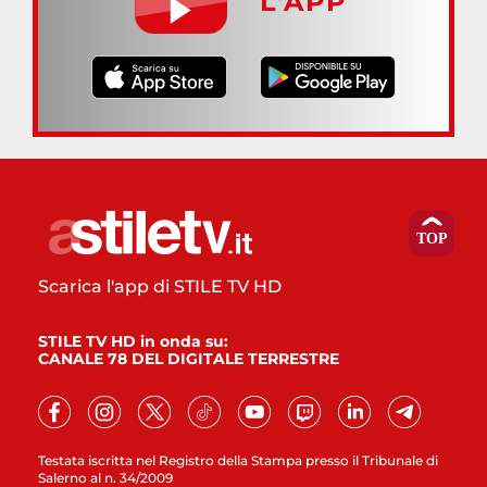
L’APP
Scarica l'app di STILE TV HD
STILE TV HD in onda su:
CANALE 78 DEL DIGITALE TERRESTRE
Testata iscritta nel Registro della Stampa presso il Tribunale di
Salerno al n. 34/2009