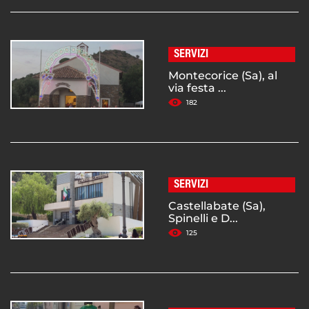
SERVIZI
Montecorice (Sa), al
via festa ...
182
SERVIZI
Castellabate (Sa),
Spinelli e D...
125