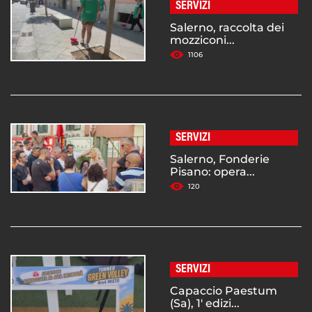
SERVIZI
Salerno, raccolta dei
mozziconi...
1106
SERVIZI
Salerno, Fonderie
Pisano: opera...
120
SERVIZI
Capaccio Paestum
(Sa), 1' edizi...