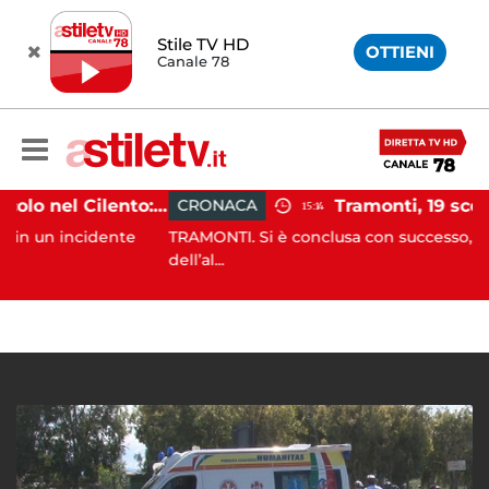
Stile TV HD
OTTIENI
Canale 78
Incidente agricolo nel Cilento: trattore si ribalta, muore 71enne
CRONACA
15:14
ncidente
TRAMONTI. Si è conclusa con successo, alle prime 
dell’al...