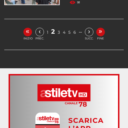
91
«
»
‹
›
2
…
1
3
4
5
6
INIZIO
PREC.
SUCC.
FINE
SCARICA