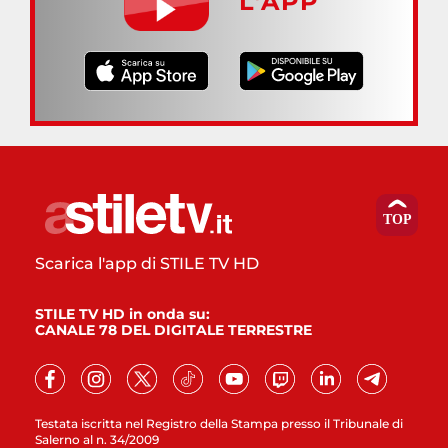
L’APP
Scarica l'app di STILE TV HD
STILE TV HD in onda su:
CANALE 78 DEL DIGITALE TERRESTRE
Testata iscritta nel Registro della Stampa presso il Tribunale di
Salerno al n. 34/2009