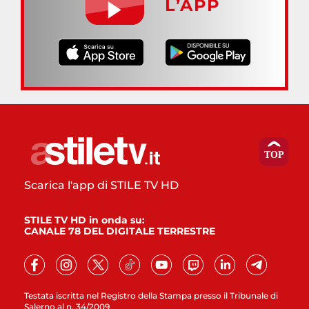
L’APP
Scarica l'app di STILE TV HD
STILE TV HD in onda su:
CANALE 78 DEL DIGITALE TERRESTRE
Testata iscritta nel Registro della Stampa presso il Tribunale di
Salerno al n. 34/2009