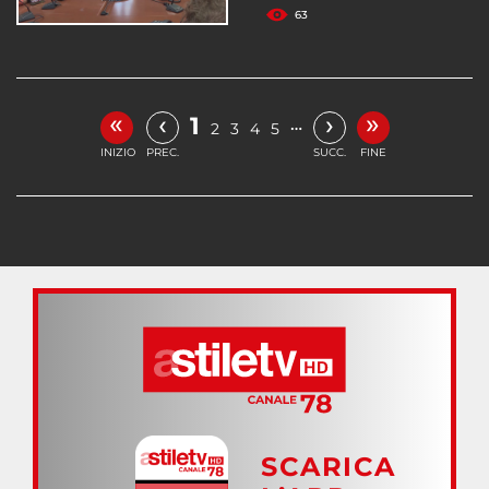
63
«
»
‹
›
1
…
2
3
4
5
INIZIO
PREC.
SUCC.
FINE
SCARICA