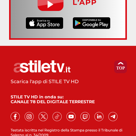
L’APP
Scarica l'app di STILE TV HD
STILE TV HD in onda su:
CANALE 78 DEL DIGITALE TERRESTRE
Testata iscritta nel Registro della Stampa presso il Tribunale di
Salerno al n. 34/2009