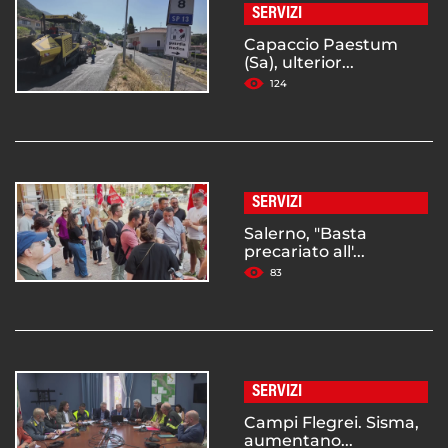
SERVIZI
Capaccio Paestum
(Sa), ulterior...
124
SERVIZI
Salerno, "Basta
precariato all'...
83
SERVIZI
Campi Flegrei. Sisma,
aumentano...