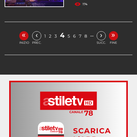
174
«
»
‹
›
4
…
1
2
3
5
6
7
8
INIZIO
PREC.
SUCC.
FINE
SCARICA