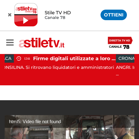
Stile TV HD
OTTIENI
Canale 78
Firme digitali utilizzate a loro insaputa: 9 indagati nel Vallo di Diano
CRONACA
11:39
ovano liquidatori e amministratori
ANGRI. In data 6 agosto scors
...
html5: Video file not found