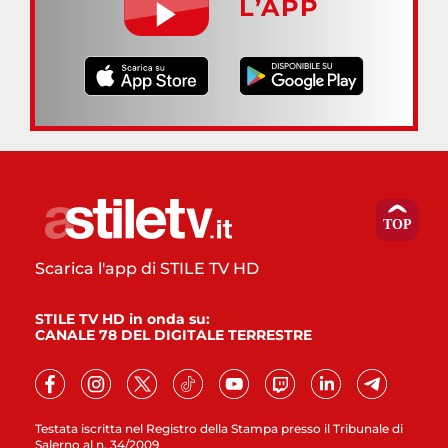
L’APP
Scarica l'app di STILE TV HD
STILE TV HD in onda su:
CANALE 78 DEL DIGITALE TERRESTRE
Testata iscritta nel Registro della Stampa presso il Tribunale di
Salerno al n. 34/2009