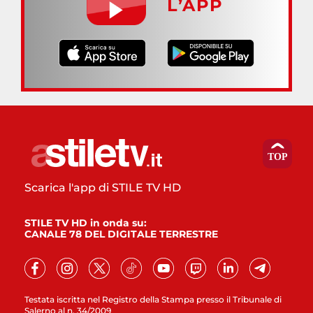
L’APP
Scarica l'app di STILE TV HD
STILE TV HD in onda su:
CANALE 78 DEL DIGITALE TERRESTRE
Testata iscritta nel Registro della Stampa presso il Tribunale di
Salerno al n. 34/2009