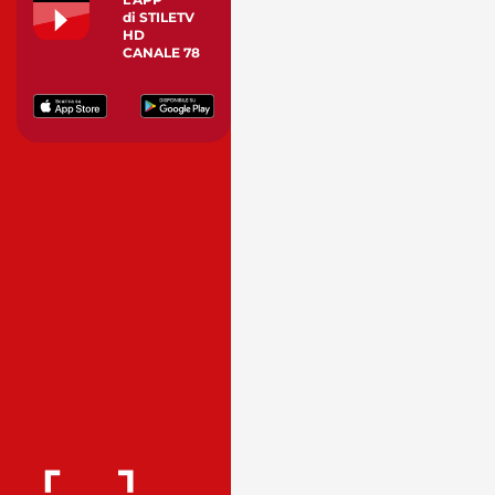
di STILETV
HD
CANALE 78