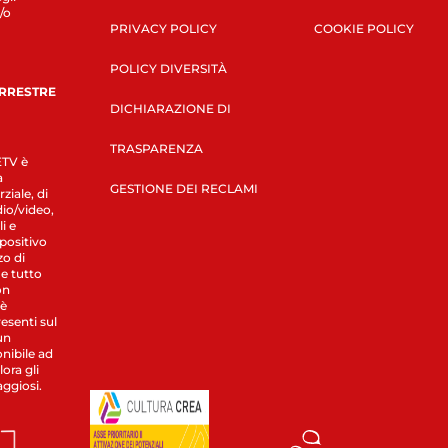
/o
PRIVACY POLICY
COOKIE POLICY
POLICY DIVERSITÀ
ERRESTRE
DICHIARAZIONE DI
TRASPARENZA
LETV è
a
GESTIONE DEI RECLAMI
ziale, di
dio/video,
i e
spositivo
zo di
 e tutto
on
 è
esenti sul
un
nibile ad
ora gli
aggiosi.