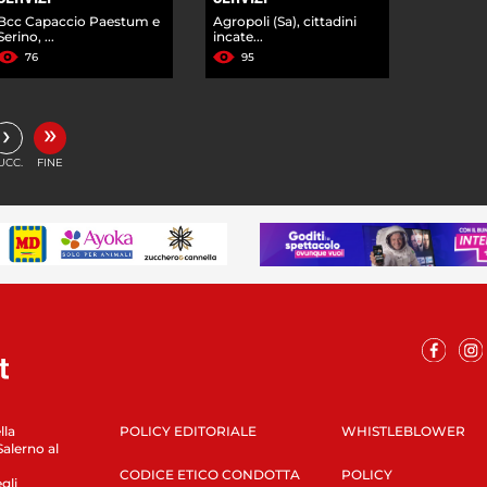
Bcc Capaccio Paestum e
Agropoli (Sa), cittadini
Serino, ...
incate...
76
95
»
›
UCC.
FINE
lla
POLICY EDITORIALE
WHISTLEBLOWER
Salerno al
CODICE ETICO CONDOTTA
POLICY
gli