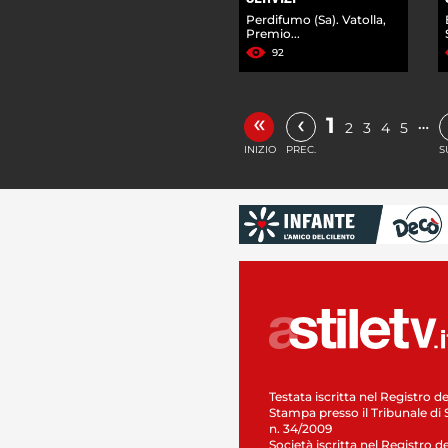
Perdifumo (Sa). Vatolla,
Premio...
92
«
‹
1
…
2
3
4
5
INIZIO
PREC.
S
Testata iscritta nel Registro de
Stampa presso il Tribunale di 
n. 34/2009
Società iscritta nel Registro de