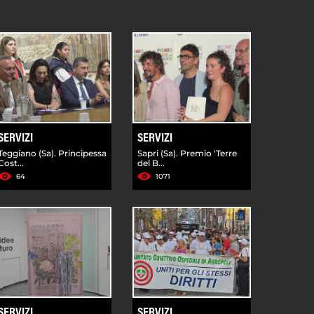
SERVIZI
SERVIZI
Teggiano (Sa). Principessa
Sapri (Sa). Premio 'Terre
Cost...
del B...
64
1071
SERVIZI
SERVIZI