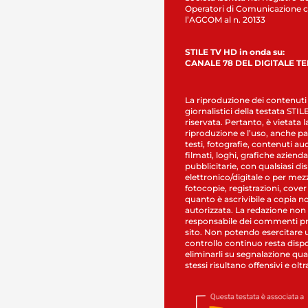
Operatori di Comunicazione c
l’AGCOM al n. 20133
STILE TV HD in onda su:
CANALE 78 DEL DIGITALE T
La riproduzione dei contenuti
giornalistici della testata STI
riservata. Pertanto, è vietata l
riproduzione e l’uso, anche par
testi, fotografie, contenuti au
filmati, loghi, grafiche aziendal
pubblicitarie, con qualsiasi di
elettronico/digitale o per mez
fotocopie, registrazioni, cover
quanto è ascrivibile a copia n
autorizzata. La redazione non
responsabile dei commenti pr
sito. Non potendo esercitare 
controllo continuo resta dispo
eliminarli su segnalazione qual
stessi risultano offensivi e oltr