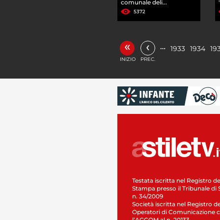
comunale deli...
5372
«
‹
…
1933
1934
19
INIZIO
PREC.
Testata iscritta nel Registro de
Stampa presso il Tribunale di 
n. 34/2009
Società iscritta nel Registro de
Operatori di Comunicazione c
l’AGCOM al n. 20133