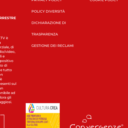
POLICY DIVERSITÀ
ERRESTRE
DICHIARAZIONE DI
TRASPARENZA
LETV è
a
GESTIONE DEI RECLAMI
ziale, di
dio/video,
i e
spositivo
zo di
 e tutto
on
 è
esenti sul
un
nibile ad
ora gli
aggiosi.