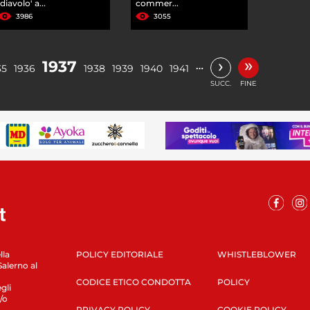
'diavolo' a...
commer...
3986
3055
»
›
1937
…
35
1936
1938
1939
1940
1941
SUCC.
FINE
lla
POLICY EDITORIALE
WHISTLEBLOWER
Salerno al
CODICE ETICO CONDOTTA
POLICY
gli
/o
PRIVACY POLICY
COOKIE POLICY