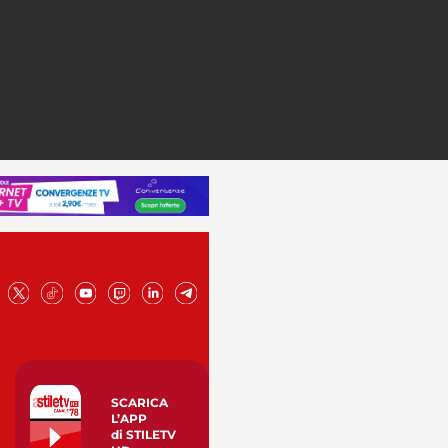
SCARICA
L’APP
di STILETV