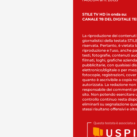
STILE TV HD in onda su:
CANALE 78 DEL DIGITALE T
La riproduzione dei contenuti
giornalistici della testata STI
riservata. Pertanto, è vietata l
riproduzione e l’uso, anche par
testi, fotografie, contenuti au
filmati, loghi, grafiche aziendal
pubblicitarie, con qualsiasi di
elettronico/digitale o per mez
fotocopie, registrazioni, cover
quanto è ascrivibile a copia n
autorizzata. La redazione non
responsabile dei commenti pr
sito. Non potendo esercitare 
controllo continuo resta dispo
eliminarli su segnalazione qual
stessi risultano offensivi e oltr