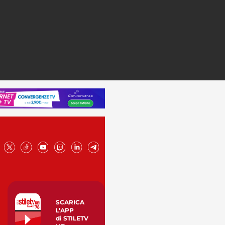
SCARICA
L’APP
di STILETV