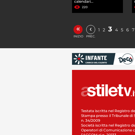
calendari...
220
«
‹
3
1
2
4
5
6
7
INIZIO
PREC.
Testata iscritta nel Registro de
Stampa presso il Tribunale di 
n. 34/2009
Società iscritta nel Registro de
Operatori di Comunicazione c
l’AGCOM al n. 20133