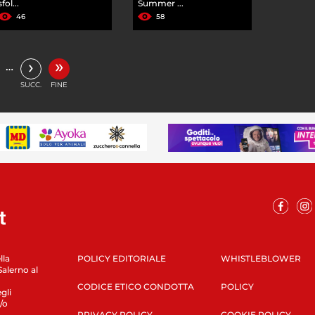
sfol...
Summer ...
46
58
»
›
…
SUCC.
FINE
lla
POLICY EDITORIALE
WHISTLEBLOWER
Salerno al
CODICE ETICO CONDOTTA
POLICY
gli
/o
PRIVACY POLICY
COOKIE POLICY