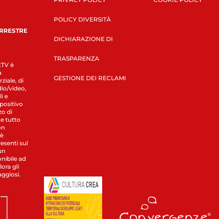
POLICY DIVERSITÀ
ERRESTRE
DICHIARAZIONE DI
TRASPARENZA
LETV è
a
GESTIONE DEI RECLAMI
ziale, di
dio/video,
i e
spositivo
zo di
 e tutto
on
 è
esenti sul
un
nibile ad
ora gli
aggiosi.