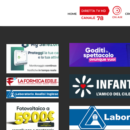
HOME
CR