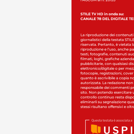
STILE TV HD in onda su:
CANALE 78 DEL DIGITALE T
La riproduzione dei contenuti
giornalistici della testata STI
riservata. Pertanto, è vietata l
riproduzione e l’uso, anche par
testi, fotografie, contenuti au
filmati, loghi, grafiche aziendal
pubblicitarie, con qualsiasi di
elettronico/digitale o per mez
fotocopie, registrazioni, cover
quanto è ascrivibile a copia n
autorizzata. La redazione non
responsabile dei commenti pr
sito. Non potendo esercitare 
controllo continuo resta dispo
eliminarli su segnalazione qual
stessi risultano offensivi e oltr