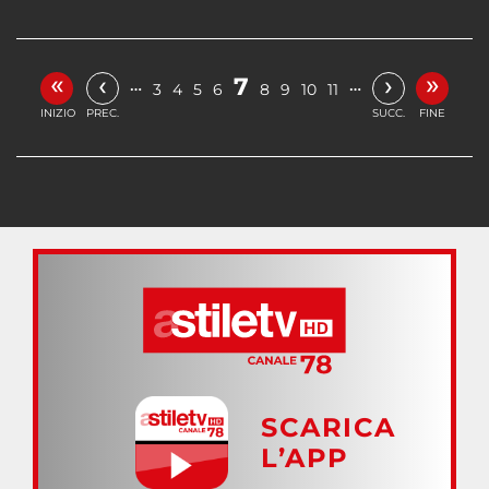
«
»
‹
›
7
…
…
3
4
5
6
8
9
10
11
INIZIO
PREC.
SUCC.
FINE
SCARICA
L’APP