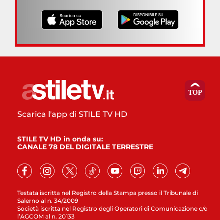
Scarica l'app di STILE TV HD
STILE TV HD in onda su:
CANALE 78 DEL DIGITALE TERRESTRE
Testata iscritta nel Registro della Stampa presso il Tribunale di
Salerno al n. 34/2009
Società iscritta nel Registro degli Operatori di Comunicazione c/o
l’AGCOM al n. 20133