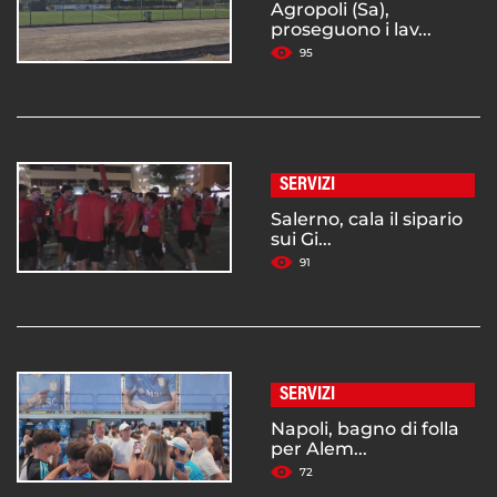
Agropoli (Sa),
proseguono i lav...
95
SERVIZI
Salerno, cala il sipario
sui Gi...
91
SERVIZI
Napoli, bagno di folla
per Alem...
72