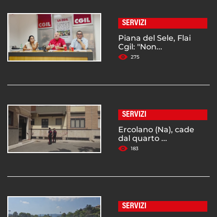
SERVIZI
Piana del Sele, Flai
Cgil: "Non...
275
SERVIZI
Ercolano (Na), cade
dal quarto ...
183
SERVIZI