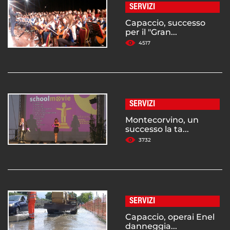
SERVIZI
Capaccio, successo
per il "Gran...
4517
SERVIZI
Montecorvino, un
successo la ta...
3732
SERVIZI
Capaccio, operai Enel
danneggia...