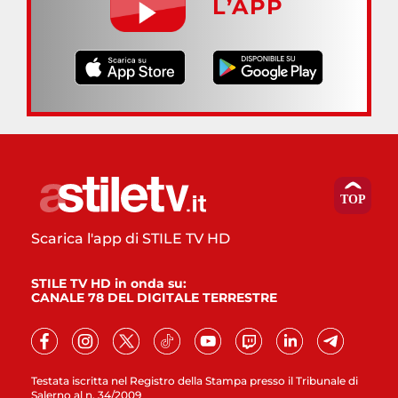
L’APP
Scarica l'app di STILE TV HD
STILE TV HD in onda su:
CANALE 78 DEL DIGITALE TERRESTRE
Testata iscritta nel Registro della Stampa presso il Tribunale di
Salerno al n. 34/2009