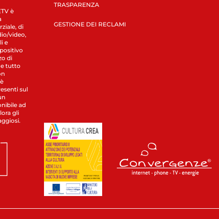
TRASPARENZA
LETV è
a
GESTIONE DEI RECLAMI
ziale, di
dio/video,
i e
spositivo
zo di
 e tutto
on
 è
esenti sul
un
nibile ad
ora gli
aggiosi.