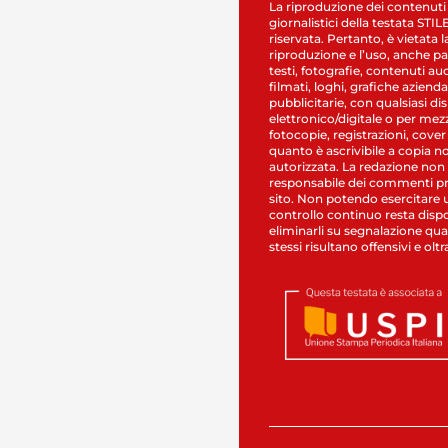
La riproduzione dei contenuti
giornalistici della testata STI
riservata. Pertanto, è vietata l
riproduzione e l’uso, anche par
testi, fotografie, contenuti au
filmati, loghi, grafiche aziendal
pubblicitarie, con qualsiasi di
elettronico/digitale o per mez
fotocopie, registrazioni, cover
quanto è ascrivibile a copia n
autorizzata. La redazione non
responsabile dei commenti pr
sito. Non potendo esercitare 
controllo continuo resta dispo
eliminarli su segnalazione qual
stessi risultano offensivi e oltr