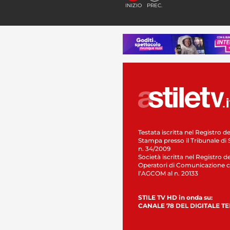
INIZIO
PREC.
Testata iscritta nel Registro de
Stampa presso il Tribunale di 
n. 34/2009
Società iscritta nel Registro de
Operatori di Comunicazione c
l’AGCOM al n. 20133
STILE TV HD in onda su:
CANALE 78 DEL DIGITALE T