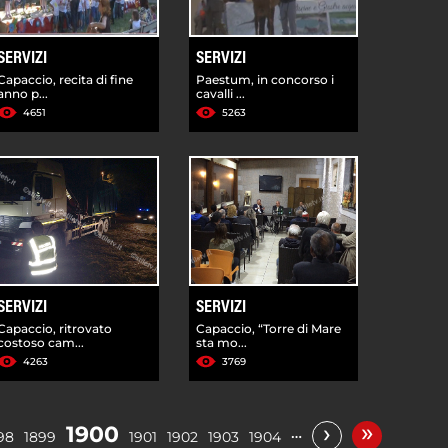
SERVIZI
SERVIZI
Capaccio, recita di fine
Paestum, in concorso i
anno p...
cavalli ...
4651
5263
SERVIZI
SERVIZI
Capaccio, ritrovato
Capaccio, “Torre di Mare
costoso cam...
sta mo...
4263
3769
»
›
1900
…
98
1899
1901
1902
1903
1904