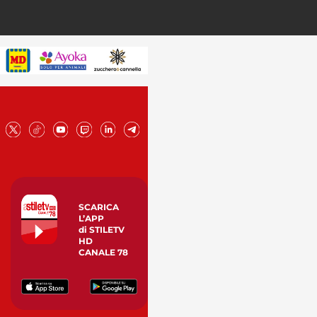
SCARICA
L’APP
di STILETV
HD
CANALE 78