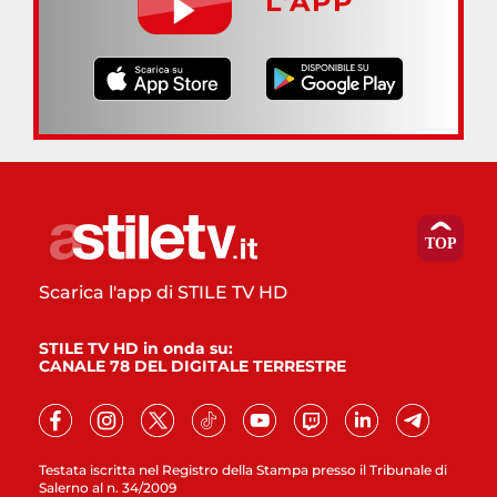
L’APP
Scarica l'app di STILE TV HD
STILE TV HD in onda su:
CANALE 78 DEL DIGITALE TERRESTRE
Testata iscritta nel Registro della Stampa presso il Tribunale di
Salerno al n. 34/2009