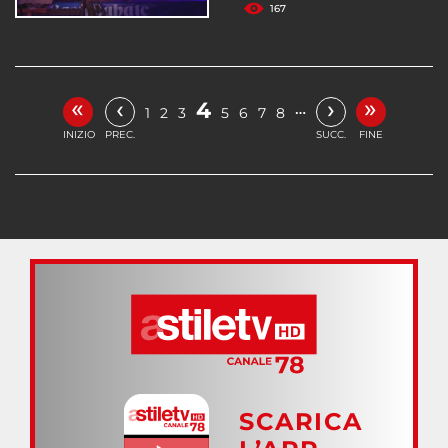
167
«
»
‹
›
4
…
1
2
3
5
6
7
8
INIZIO
PREC.
SUCC.
FINE
SCARICA