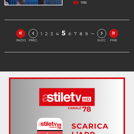
1192
«
»
‹
›
5
…
1
2
3
4
6
7
8
9
INIZIO
PREC.
SUCC.
FINE
SCARICA