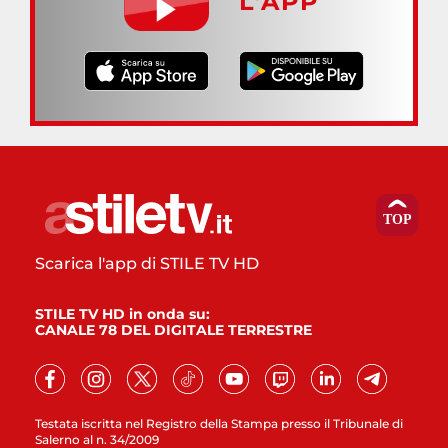
L’APP
Scarica l'app di STILE TV HD
STILE TV HD in onda su:
CANALE 78 DEL DIGITALE TERRESTRE
Testata iscritta nel Registro della Stampa presso il Tribunale di
Salerno al n. 34/2009