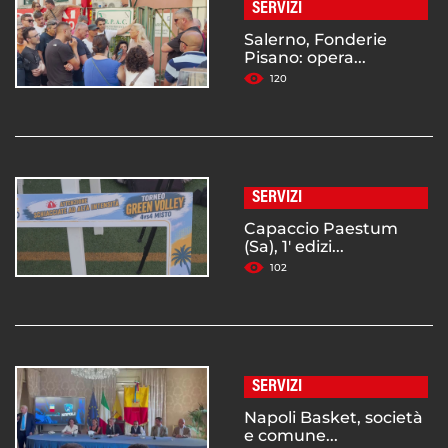
SERVIZI
Salerno, Fonderie
Pisano: opera...
120
SERVIZI
Capaccio Paestum
(Sa), 1' edizi...
102
SERVIZI
Napoli Basket, società
e comune...