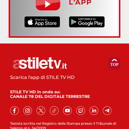
L’APP
Scarica l'app di STILE TV HD
STILE TV HD in onda su:
CANALE 78 DEL DIGITALE TERRESTRE
Testata iscritta nel Registro della Stampa presso il Tribunale di
Salerno al n. 34/2009