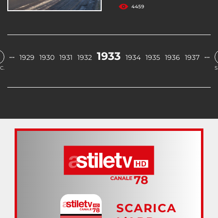
4459
1933
…
…
1929
1930
1931
1932
1934
1935
1936
1937
C.
S
SCARICA