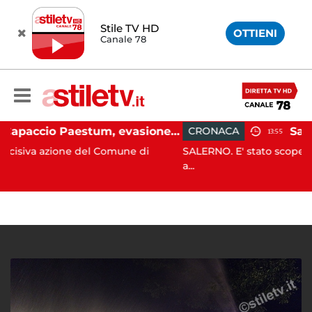
Stile TV HD
OTTIENI
Canale 78
Capaccio Paestum, evasione tassa di soggiorno: scoperte 49 strutture fantasma, elevate 132 sanzioni
CRONACA
13:55
 del Comune di
SALERNO. E' stato scoperto solo all'alba,
a...