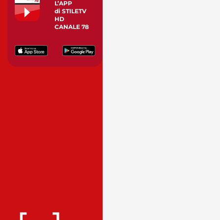
L’APP
di STILETV
HD
CANALE 78