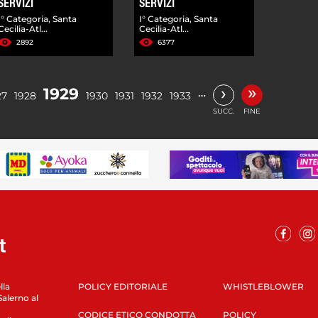
SERVIZI
SERVIZI
I° Categoria, Santa
I° Categoria, Santa
Cecilia-Atl...
Cecilia-Atl...
2892
6377
»
›
1929
…
27
1928
1930
1931
1932
1933
SUCC.
FINE
lla
POLICY EDITORIALE
WHISTLEBLOWER
Salerno al
CODICE ETICO CONDOTTA
POLICY