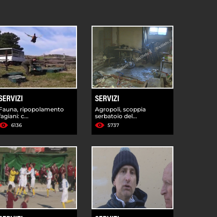
SERVIZI
SERVIZI
Fauna, ripopolamento
Agropoli, scoppia
fagiani: c...
serbatoio del...
6136
5737