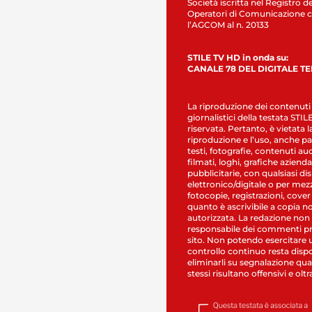
Società iscritta nel Registro de
Operatori di Comunicazione c
l’AGCOM al n. 20133
STILE TV HD in onda su:
CANALE 78 DEL DIGITALE T
La riproduzione dei contenuti
giornalistici della testata STI
riservata. Pertanto, è vietata l
riproduzione e l’uso, anche par
testi, fotografie, contenuti au
filmati, loghi, grafiche aziendal
pubblicitarie, con qualsiasi di
elettronico/digitale o per mez
fotocopie, registrazioni, cover
quanto è ascrivibile a copia n
autorizzata. La redazione non
responsabile dei commenti pr
sito. Non potendo esercitare 
controllo continuo resta dispo
eliminarli su segnalazione qual
stessi risultano offensivi e oltr