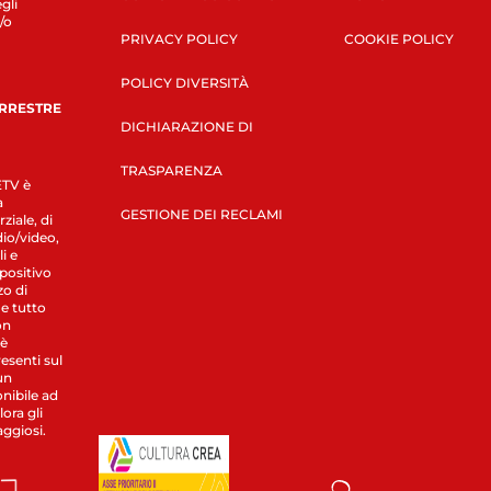
gli
/o
PRIVACY POLICY
COOKIE POLICY
POLICY DIVERSITÀ
ERRESTRE
DICHIARAZIONE DI
TRASPARENZA
LETV è
a
GESTIONE DEI RECLAMI
ziale, di
dio/video,
i e
spositivo
zo di
 e tutto
on
 è
esenti sul
un
nibile ad
ora gli
aggiosi.