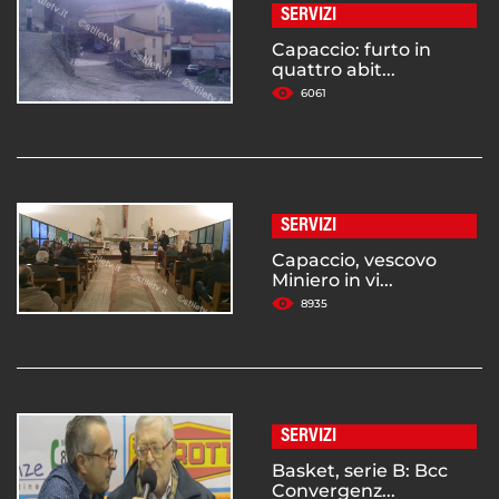
SERVIZI
Capaccio: furto in
quattro abit...
6061
SERVIZI
Capaccio, vescovo
Miniero in vi...
8935
SERVIZI
Basket, serie B: Bcc
Convergenz...