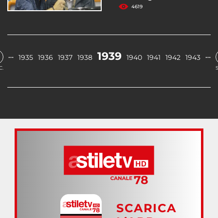
4619
1939
…
…
1935
1936
1937
1938
1940
1941
1942
1943
C.
SCARICA