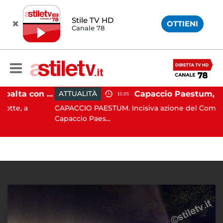
Stile TV HD
OTTIENI
Canale 78
Pontecagnano, si ribalta con l'auto alla rotatoria: giovane ferito
ATTUALITÀ
15:05
a
CAPACCIO PAESTUM. Incisiva azione del Comune di
Capaccio Paes...