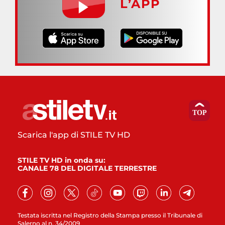
L’APP
Scarica l'app di STILE TV HD
STILE TV HD in onda su:
CANALE 78 DEL DIGITALE TERRESTRE
Testata iscritta nel Registro della Stampa presso il Tribunale di
Salerno al n. 34/2009