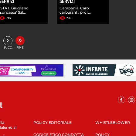
SERVIZI
SERVIZI
ISTAT. Giugliano
Campania. Caro
'sorpassa' Sal...
carburanti, pror...
96
90
»
›
…
SUCC.
FINE
lla
POLICY EDITORIALE
WHISTLEBLOWER
Salerno al
CODICE ETICO CONDOTTA
POLICY