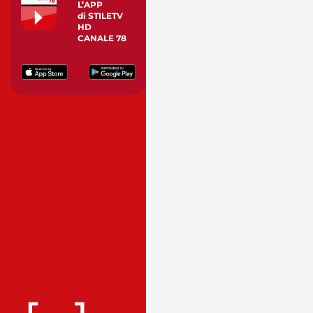
L’APP
di STILETV
HD
CANALE 78