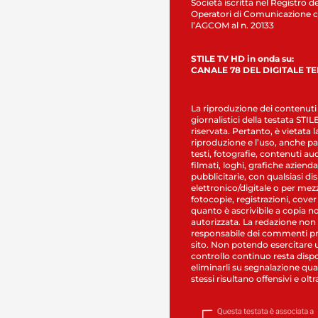
Società iscritta nel Registro de
Operatori di Comunicazione c
l’AGCOM al n. 20133
STILE TV HD in onda su:
CANALE 78 DEL DIGITALE T
La riproduzione dei contenuti
giornalistici della testata STI
riservata. Pertanto, è vietata l
riproduzione e l’uso, anche par
testi, fotografie, contenuti au
filmati, loghi, grafiche aziendal
pubblicitarie, con qualsiasi di
elettronico/digitale o per mez
fotocopie, registrazioni, cover
quanto è ascrivibile a copia n
autorizzata. La redazione non
responsabile dei commenti pr
sito. Non potendo esercitare 
controllo continuo resta dispo
eliminarli su segnalazione qual
stessi risultano offensivi e oltr