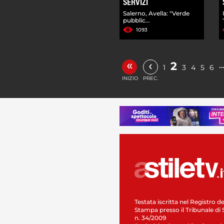
SERVIZI
Salerno, Avella: "Verde
pubblic...
1093
«
‹
2
1
3
4
5
6
INIZIO
PREC.
Testata iscritta nel Registro de
Stampa presso il Tribunale di 
n. 34/2009