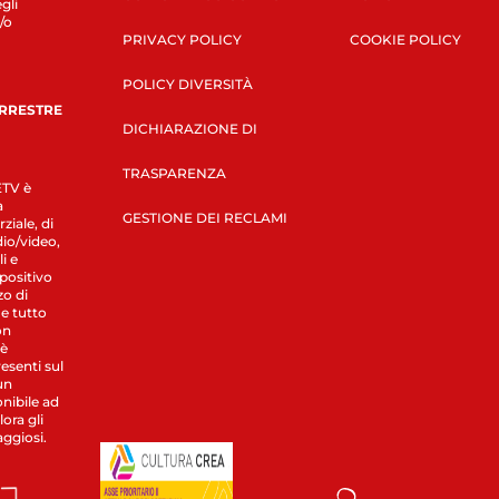
gli
/o
PRIVACY POLICY
COOKIE POLICY
POLICY DIVERSITÀ
ERRESTRE
DICHIARAZIONE DI
TRASPARENZA
LETV è
a
GESTIONE DEI RECLAMI
ziale, di
dio/video,
i e
spositivo
zo di
 e tutto
on
 è
esenti sul
un
nibile ad
ora gli
aggiosi.