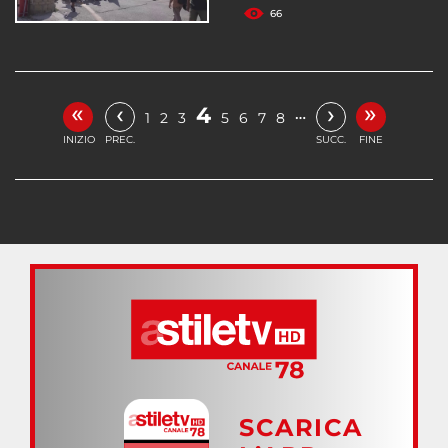
66
«
»
‹
›
4
…
1
2
3
5
6
7
8
INIZIO
PREC.
SUCC.
FINE
SCARICA