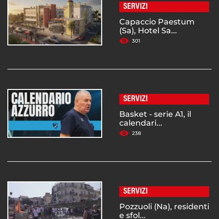
SERVIZI
Capaccio Paestum
(Sa), Hotel Sa...
301
SERVIZI
Basket - serie A1, il
calendari...
238
SERVIZI
Pozzuoli (Na), residenti
e sfol...