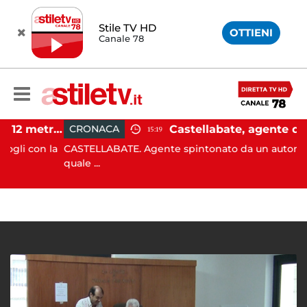
Stile TV HD
OTTIENI
Canale 78
Castellabate, barca di 12 metri resta incastrata sugli scogli: salvate 9 persone
CRONACA
15:19
con la
CASTELLABATE. Agente spintonato da un automobilista
quale ...