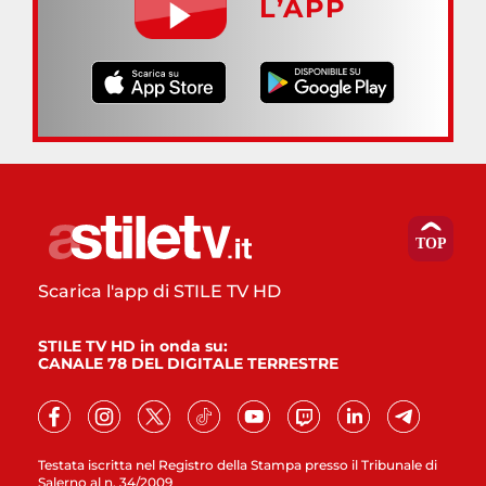
L’APP
Scarica l'app di STILE TV HD
STILE TV HD in onda su:
CANALE 78 DEL DIGITALE TERRESTRE
Testata iscritta nel Registro della Stampa presso il Tribunale di
Salerno al n. 34/2009