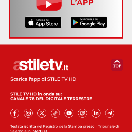
L’APP
Scarica l'app di STILE TV HD
STILE TV HD in onda su:
CANALE 78 DEL DIGITALE TERRESTRE
Testata iscritta nel Registro della Stampa presso il Tribunale di
Salerno al n. 34/2009