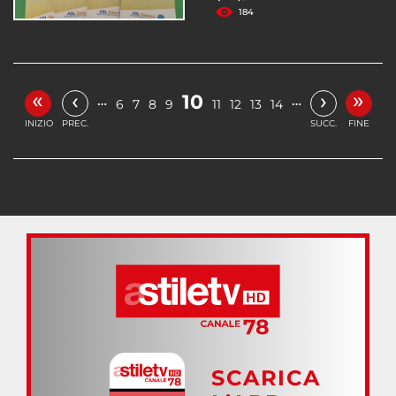
184
«
»
‹
›
10
…
…
6
7
8
9
11
12
13
14
INIZIO
PREC.
SUCC.
FINE
SCARICA