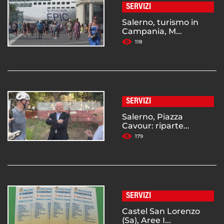
SERVIZI
Salerno, turismo in
Campania, M...
118
SERVIZI
Salerno, Piazza
Cavour: riparte...
179
SERVIZI
Castel San Lorenzo
(Sa), Aree I...