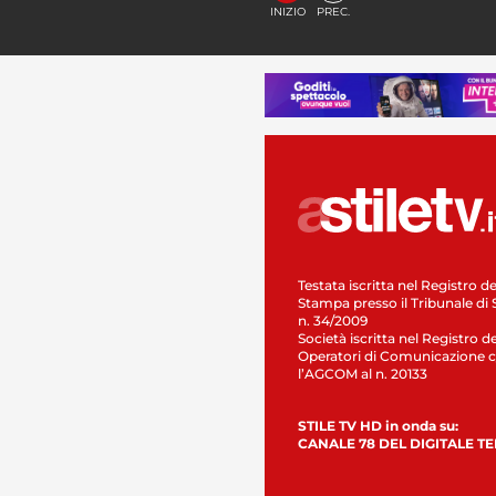
INIZIO
PREC.
Testata iscritta nel Registro de
Stampa presso il Tribunale di 
n. 34/2009
Società iscritta nel Registro de
Operatori di Comunicazione c
l’AGCOM al n. 20133
STILE TV HD in onda su:
CANALE 78 DEL DIGITALE T