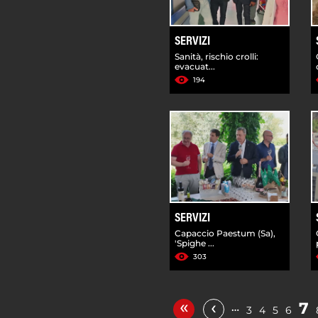
SERVIZI
Sanità, rischio crolli:
evacuat...
194
SERVIZI
Capaccio Paestum (Sa),
'Spighe ...
303
«
‹
7
…
3
4
5
6