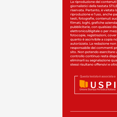
La riproduzione dei contenuti
giornalistici della testata STI
riservata. Pertanto, è vietata l
riproduzione e l’uso, anche par
testi, fotografie, contenuti au
filmati, loghi, grafiche aziendal
pubblicitarie, con qualsiasi di
elettronico/digitale o per mez
fotocopie, registrazioni, cover
quanto è ascrivibile a copia n
autorizzata. La redazione non
responsabile dei commenti pr
sito. Non potendo esercitare 
controllo continuo resta dispo
eliminarli su segnalazione qual
stessi risultano offensivi e oltr