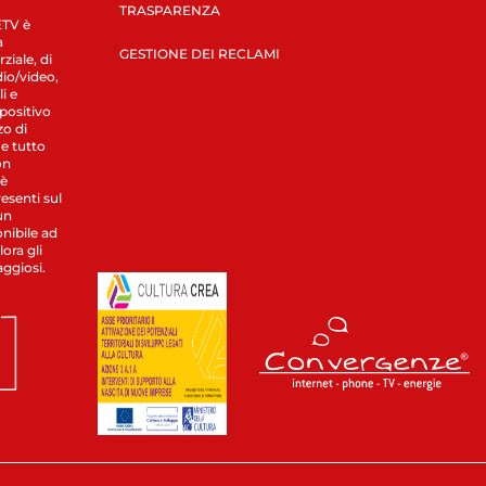
TRASPARENZA
LETV è
a
GESTIONE DEI RECLAMI
ziale, di
dio/video,
i e
spositivo
zo di
 e tutto
on
 è
esenti sul
un
nibile ad
ora gli
aggiosi.