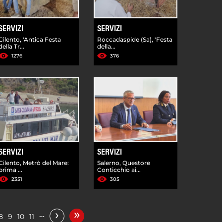
SERVIZI
SERVIZI
Cilento, 'Antica Festa
Roccadaspide (Sa), 'Festa
della Tr...
della...
1276
376
SERVIZI
SERVIZI
Cilento, Metrò del Mare:
Salerno, Questore
prima ...
Conticchio ai...
2351
305
»
›
…
8
9
10
11