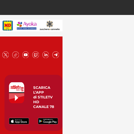
SCARICA
L’APP
di STILETV
HD
CANALE 78