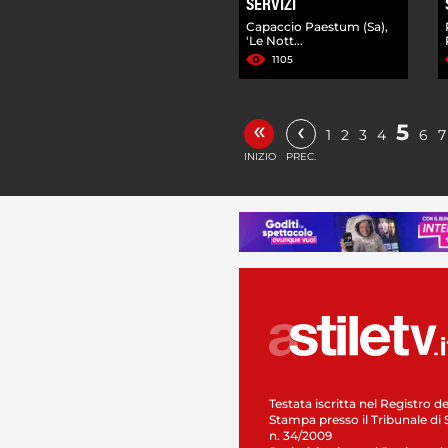
SERVIZI
Capaccio Paestum (Sa),
'Le Nott...
1105
«
‹
5
1
2
3
4
6
7
INIZIO
PREC.
Testata iscritta nel Registro de
Stampa presso il Tribunale di 
n. 34/2009