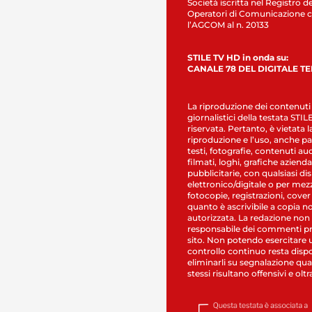
Società iscritta nel Registro de
Operatori di Comunicazione c
l’AGCOM al n. 20133
STILE TV HD in onda su:
CANALE 78 DEL DIGITALE T
La riproduzione dei contenuti
giornalistici della testata STI
riservata. Pertanto, è vietata l
riproduzione e l’uso, anche par
testi, fotografie, contenuti au
filmati, loghi, grafiche aziendal
pubblicitarie, con qualsiasi di
elettronico/digitale o per mez
fotocopie, registrazioni, cover
quanto è ascrivibile a copia n
autorizzata. La redazione non
responsabile dei commenti pr
sito. Non potendo esercitare 
controllo continuo resta dispo
eliminarli su segnalazione qual
stessi risultano offensivi e oltr