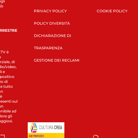
gli
/o
PRIVACY POLICY
COOKIE POLICY
POLICY DIVERSITÀ
ERRESTRE
DICHIARAZIONE DI
TRASPARENZA
LETV è
a
GESTIONE DEI RECLAMI
ziale, di
dio/video,
i e
spositivo
zo di
 e tutto
on
 è
esenti sul
un
nibile ad
ora gli
aggiosi.