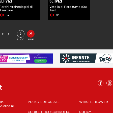
SERVIZI
SERVIZI
Parchi Archeologici di
Vatolla di Perdifumo (Sa).
Paestum ...
Fest...
84
82
»
›
…
8
9
SUCC.
FINE
lla
POLICY EDITORIALE
WHISTLEBLOWER
Salerno al
CODICE ETICO CONDOTTA
POLICY