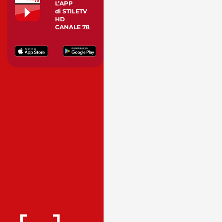
L’APP
di STILETV
HD
CANALE 78