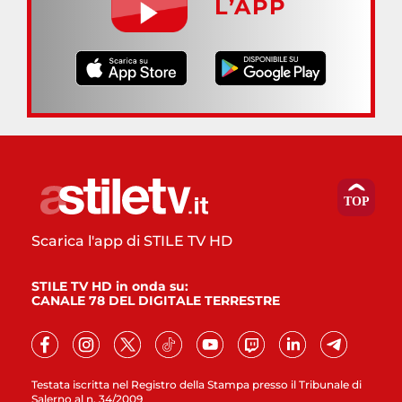
L’APP
Scarica l'app di STILE TV HD
STILE TV HD in onda su:
CANALE 78 DEL DIGITALE TERRESTRE
Testata iscritta nel Registro della Stampa presso il Tribunale di
Salerno al n. 34/2009