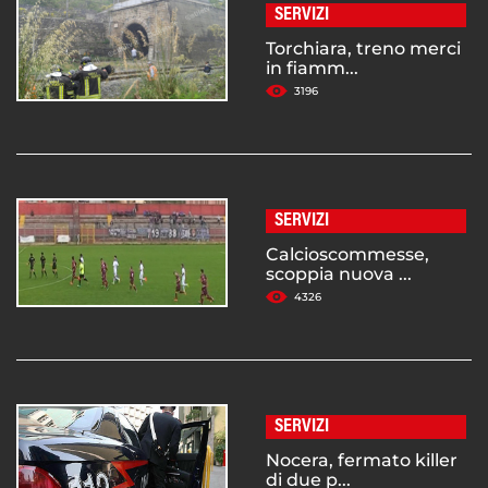
SERVIZI
Torchiara, treno merci
in fiamm...
3196
SERVIZI
Calcioscommesse,
scoppia nuova ...
4326
SERVIZI
Nocera, fermato killer
di due p...