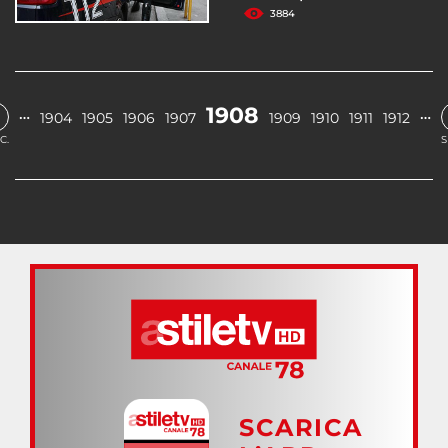
3884
1908
…
…
1904
1905
1906
1907
1909
1910
1911
1912
C.
S
SCARICA