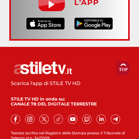
L’APP
Scarica l'app di STILE TV HD
STILE TV HD in onda su:
CANALE 78 DEL DIGITALE TERRESTRE
Testata iscritta nel Registro della Stampa presso il Tribunale di
Salerno al n. 34/2009