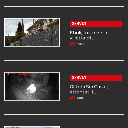
SERVIZI
Eboli, furto nella
villetta di ...
7024
SERVIZI
Giffoni Sei Casali,
attentati i...
5105