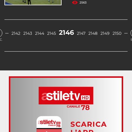
2563
2146
…
…
2142
2143
2144
2145
2147
2148
2149
2150
C.
SCARICA