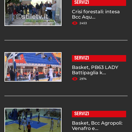
SERVIZI
Crisi forestali: intesa
Bcc Aqu...
2453
SERVIZI
Basket, PB63 LADY
Battipaglia k...
2974
SERVIZI
Basket, Bcc Agropoli:
Venafro e...