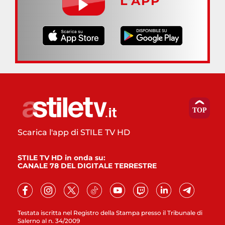
L’APP
Scarica l'app di STILE TV HD
STILE TV HD in onda su:
CANALE 78 DEL DIGITALE TERRESTRE
Testata iscritta nel Registro della Stampa presso il Tribunale di
Salerno al n. 34/2009