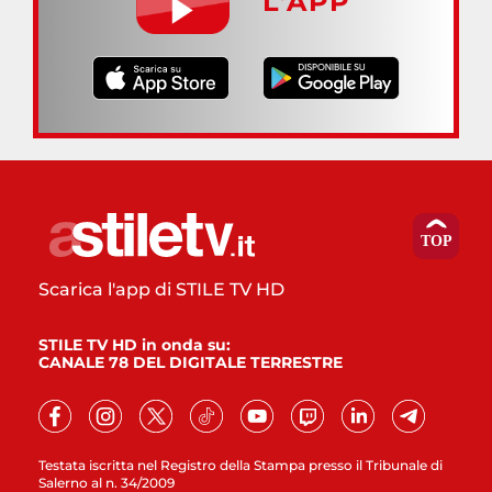
L’APP
Scarica l'app di STILE TV HD
STILE TV HD in onda su:
CANALE 78 DEL DIGITALE TERRESTRE
Testata iscritta nel Registro della Stampa presso il Tribunale di
Salerno al n. 34/2009