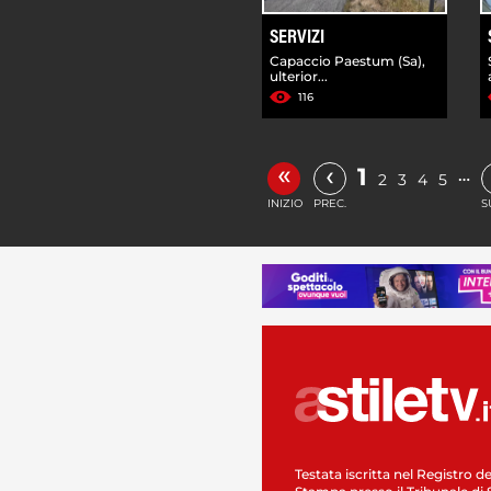
SERVIZI
Capaccio Paestum (Sa),
ulterior...
116
«
‹
1
…
2
3
4
5
INIZIO
PREC.
S
Testata iscritta nel Registro de