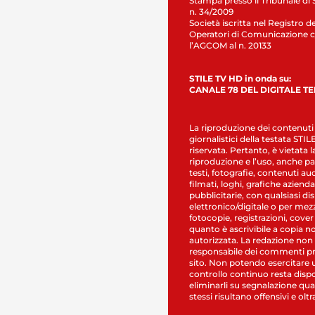
Stampa presso il Tribunale di 
n. 34/2009
Società iscritta nel Registro de
Operatori di Comunicazione c
l’AGCOM al n. 20133
STILE TV HD in onda su:
CANALE 78 DEL DIGITALE T
La riproduzione dei contenuti
giornalistici della testata STI
riservata. Pertanto, è vietata l
riproduzione e l’uso, anche par
testi, fotografie, contenuti au
filmati, loghi, grafiche aziendal
pubblicitarie, con qualsiasi di
elettronico/digitale o per mez
fotocopie, registrazioni, cover
quanto è ascrivibile a copia n
autorizzata. La redazione non
responsabile dei commenti pr
sito. Non potendo esercitare 
controllo continuo resta dispo
eliminarli su segnalazione qual
stessi risultano offensivi e oltr