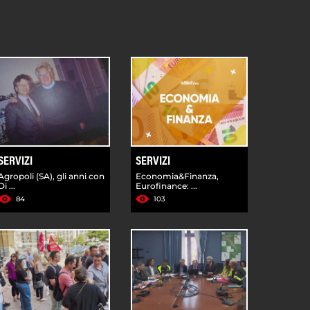
SERVIZI
SERVIZI
Agropoli (SA), gli anni con
Economia&Finanza,
Di ...
Eurofinance: ...
84
103