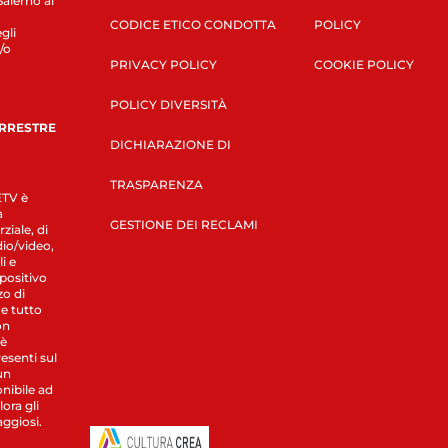
Salerno al
CODICE ETICO CONDOTTA
POLICY
gli
/o
PRIVACY POLICY
COOKIE POLICY
POLICY DIVERSITÀ
ERRESTRE
DICHIARAZIONE DI
TRASPARENZA
LETV è
a
GESTIONE DEI RECLAMI
ziale, di
dio/video,
i e
spositivo
zo di
 e tutto
on
 è
esenti sul
un
nibile ad
ora gli
aggiosi.