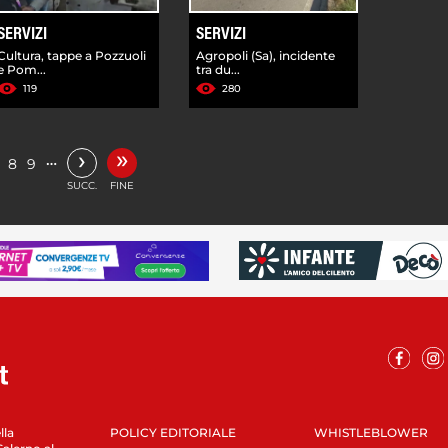
SERVIZI
SERVIZI
Cultura, tappe a Pozzuoli
Agropoli (Sa), incidente
e Pom...
tra du...
119
280
»
›
…
8
9
SUCC.
FINE
lla
POLICY EDITORIALE
WHISTLEBLOWER