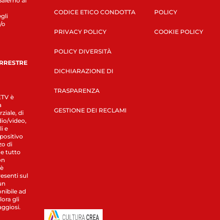
Salerno al
CODICE ETICO CONDOTTA
POLICY
gli
/o
PRIVACY POLICY
COOKIE POLICY
POLICY DIVERSITÀ
ERRESTRE
DICHIARAZIONE DI
TRASPARENZA
LETV è
a
GESTIONE DEI RECLAMI
ziale, di
dio/video,
i e
spositivo
zo di
 e tutto
on
 è
esenti sul
un
nibile ad
ora gli
aggiosi.