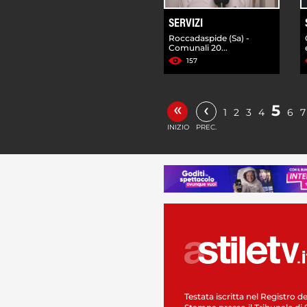
SERVIZI
Roccadaspide (Sa) -
Comunali 20...
157
«
‹
5
1
2
3
4
6
7
INIZIO
PREC.
Testata iscritta nel Registro de