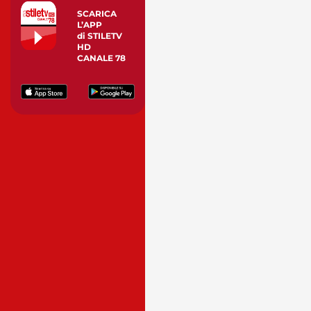
SCARICA
L’APP
di STILETV
HD
CANALE 78