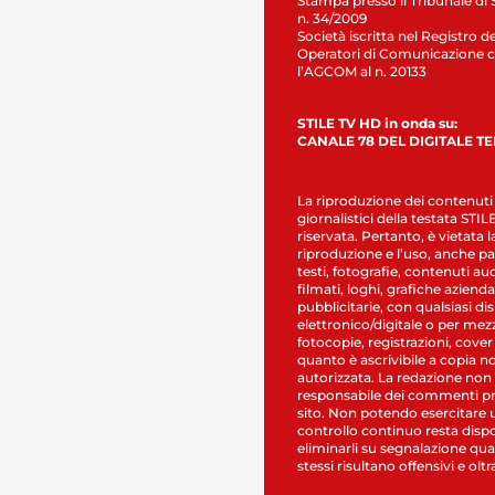
Stampa presso il Tribunale di 
n. 34/2009
Società iscritta nel Registro de
Operatori di Comunicazione c
l’AGCOM al n. 20133
STILE TV HD in onda su:
CANALE 78 DEL DIGITALE T
La riproduzione dei contenuti
giornalistici della testata STI
riservata. Pertanto, è vietata l
riproduzione e l’uso, anche par
testi, fotografie, contenuti au
filmati, loghi, grafiche aziendal
pubblicitarie, con qualsiasi di
elettronico/digitale o per mez
fotocopie, registrazioni, cover
quanto è ascrivibile a copia n
autorizzata. La redazione non
responsabile dei commenti pr
sito. Non potendo esercitare 
controllo continuo resta dispo
eliminarli su segnalazione qual
stessi risultano offensivi e oltr