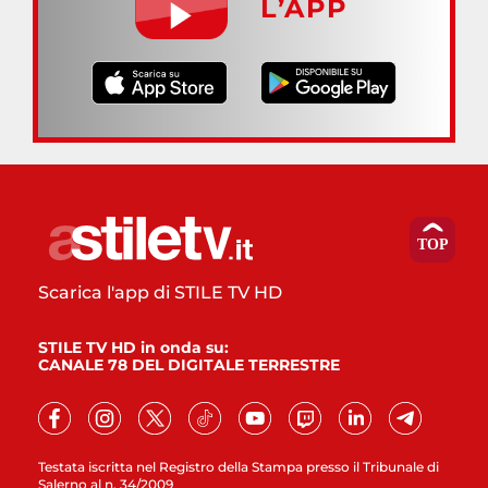
L’APP
Scarica l'app di STILE TV HD
STILE TV HD in onda su:
CANALE 78 DEL DIGITALE TERRESTRE
Testata iscritta nel Registro della Stampa presso il Tribunale di
Salerno al n. 34/2009