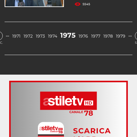
5545
1975
…
…
1971
1972
1973
1974
1976
1977
1978
1979
C.
S
SCARICA