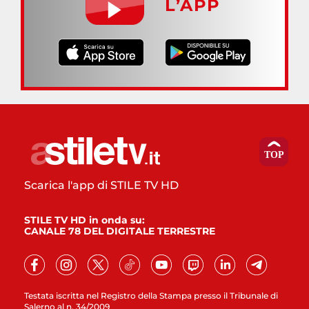
L’APP
Scarica l'app di STILE TV HD
STILE TV HD in onda su:
CANALE 78 DEL DIGITALE TERRESTRE
Testata iscritta nel Registro della Stampa presso il Tribunale di
Salerno al n. 34/2009