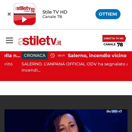
Stile TV HD
OTTIENI
Canale 78
Eboli, uomo aggredito nella notte: indagini in corso
Salerno, incendio vicino ad un traliccio: tempestivi i
CRONACA
08:09
to
SALERNO. L’ANPANA OFFICIAL ODV ha segnalato al 115 u
incendi...