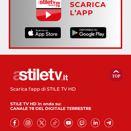
SCARICA
L’APP
Scarica l'app di STILE TV HD
STILE TV HD in onda su:
CANALE 78 DEL DIGITALE TERRESTRE