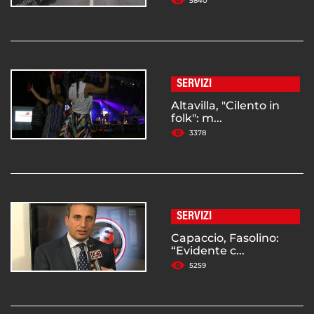
5840
SERVIZI
Altavilla, "Cilento in
folk": m...
3378
SERVIZI
Capaccio, Fasolino:
“Evidente c...
5259