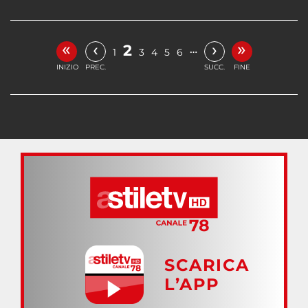
«
»
‹
›
2
…
1
3
4
5
6
INIZIO
PREC.
SUCC.
FINE
SCARICA
L’APP