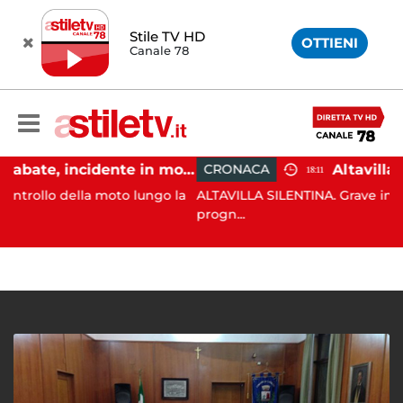
Stile TV HD
OTTIENI
Canale 78
Castellabate, incidente in moto: 27enne in ospedale
CRONACA
18:11
la moto lungo la
ALTAVILLA SILENTINA. Grave incidente in mo
progn...