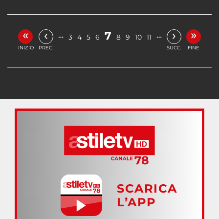
«
»
‹
›
7
…
…
3
4
5
6
8
9
10
11
INIZIO
PREC.
SUCC.
FINE
SCARICA
L’APP