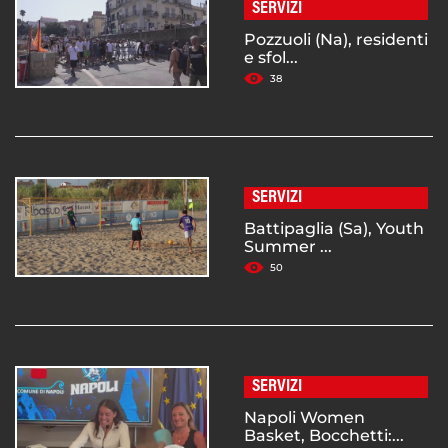
SERVIZI
Pozzuoli (Na), residenti
e sfol...
38
SERVIZI
Battipaglia (Sa), Youth
Summer ...
50
SERVIZI
Napoli Women
Basket, Bocchetti:...