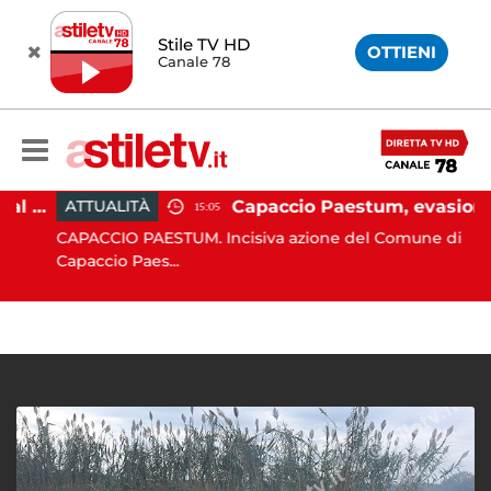
Stile TV HD
OTTIENI
Canale 78
Paestum, Codacons scrive al ministro Giuli: "Rilanciare scavi dell'Anfiteatro nell'area archeologica"
Capaccio Paestum, evasione tassa di soggiorno: scoperte 49 strutture fantasma, elevate 132 sanzioni
ATTUALITÀ
15:05
CAPACCIO PAESTUM. Incisiva azione del Comune di
Capaccio Paes...