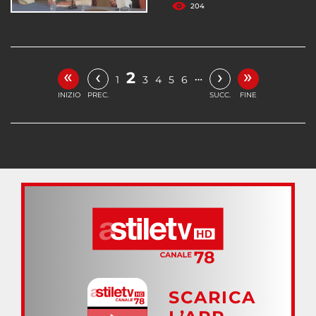
204
«
»
‹
›
2
…
1
3
4
5
6
INIZIO
PREC.
SUCC.
FINE
SCARICA