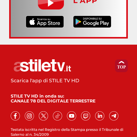
L’APP
Scarica l'app di STILE TV HD
STILE TV HD in onda su:
CANALE 78 DEL DIGITALE TERRESTRE
Testata iscritta nel Registro della Stampa presso il Tribunale di
Salerno al n. 34/2009