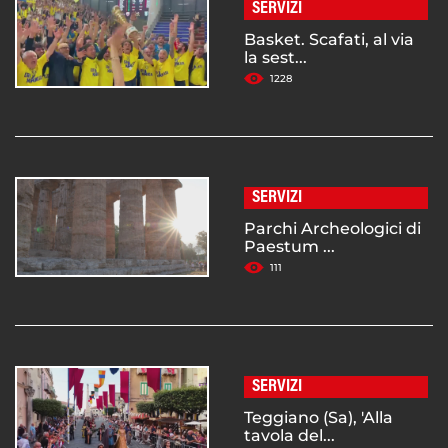
SERVIZI
Basket. Scafati, al via
la sest...
1228
SERVIZI
Parchi Archeologici di
Paestum ...
111
SERVIZI
Teggiano (Sa), 'Alla
tavola del...