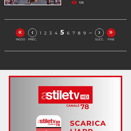
126
«
»
‹
›
5
…
1
2
3
4
6
7
8
9
INIZIO
PREC.
SUCC.
FINE
SCARICA