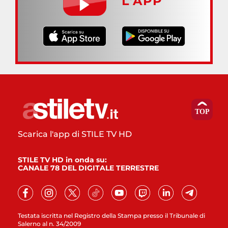
L’APP
Scarica l'app di STILE TV HD
STILE TV HD in onda su:
CANALE 78 DEL DIGITALE TERRESTRE
Testata iscritta nel Registro della Stampa presso il Tribunale di
Salerno al n. 34/2009