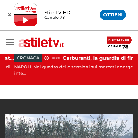
Stile TV HD
OTTIENI
Canale 78
Napoli, operazione Alto Impatto: trovate 252 dosi di droga
Carburanti, la guardia di finanza rafforza i controlli: sequestri e denunce anche a Napoli
CRONACA
09:08
di
NAPOLI. Nel quadro delle tensioni sui mercati energetici
inte...