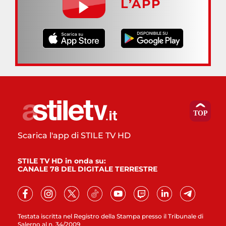
L’APP
Scarica l'app di STILE TV HD
STILE TV HD in onda su:
CANALE 78 DEL DIGITALE TERRESTRE
Testata iscritta nel Registro della Stampa presso il Tribunale di
Salerno al n. 34/2009