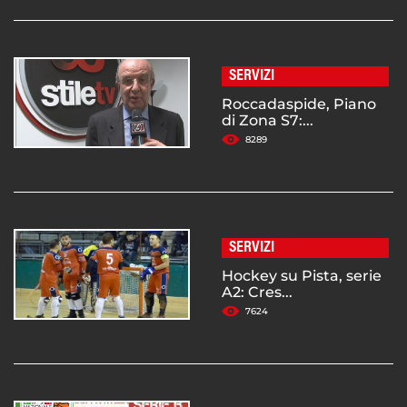
SERVIZI
Roccadaspide, Piano
di Zona S7:...
8289
SERVIZI
Hockey su Pista, serie
A2: Cres...
7624