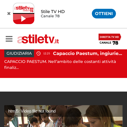
Stile TV HD
OTTIENI
Canale 78
io Paestum, istituita la Guardia Medica Turistica presso il Psaut di Piazza Santini
Capaccio Paestum, ingiurie alla Polizia Municipale sui social: indagato un cittadino
GIUDIZIARIA
12:25
ra
CAPACCIO PAESTUM. Nell’ambito delle costanti attività
NA
finaliz...
o..
html5: Video file not found