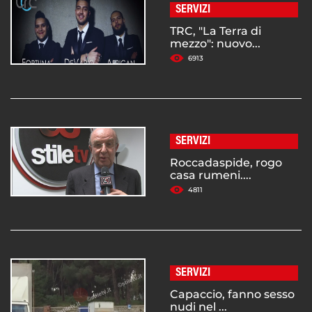
SERVIZI
TRC, "La Terra di
mezzo": nuovo...
6913
SERVIZI
Roccadaspide, rogo
casa rumeni....
4811
SERVIZI
Capaccio, fanno sesso
nudi nel ...